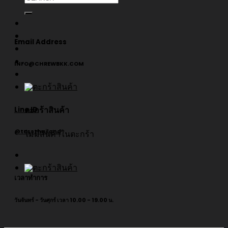
Email Address
INFO@CHREWBKK.COM
ตะกร้าสินค้า
Line ID
@tcssthailand
ไม่มีสินค้าในตะกร้า
เวลาทำการ
วันจันทร์ - วันศุกร์ เวลา 10.00 - 19.00 น.