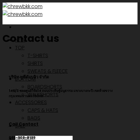
Skip
to
content
Contact us
NEW
TOP
T-SHIRTS
SHIRTS
SWEATS & FLEECE
บริษัท ทูซีดับบลิว จำกัด
BOTTOM
BOARDSHORTS
146/3 ซอยศูนย์วิจัย14 ถนนประดิษฐ์มนูธรรม แขวงบางกะปิ เขตห้วยขวาง
WALKSHORTS
กรุงเทพมหานคร 10310
ACCESSORIES
CAPS & HATS
BAGS
Call Contact
SALE
ค้นหา:
065-909-8199