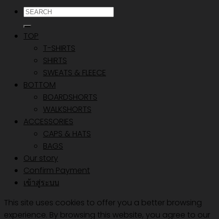
ค้นหา:
TOP
T-SHIRTS
SHIRTS
SWEATS & FLEECE
BOTTOM
BOARDSHORTS
WALKSHORTS
ACCESSORIES
CAPS & HATS
BAGS
Our story
Confirm Payment
เข้าสู่ระบบ
This site uses cookies to offer you a better browsing
experience. By browsing this website, you agree to our