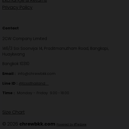
Exchange & Returns
Privacy Policy
Contact
2CW Company Limited
146/3 Soi Soonvijai 14, Praditmanutham Road, Bangkapi,
Huaykwang
Bangkok 10310
Email :
info@chrewbkk.com
Line ID :
@tcssthailand
Time :
Monday - Friday
9.00 - 18.00
Size Chart
© 2026
chrewbkk.com
Powered by ดีไซน์เทพ