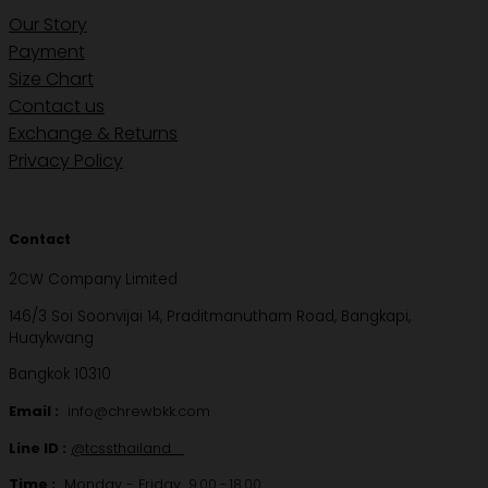
Our Story
Payment
Size Chart
Contact us
Exchange & Returns
Privacy Policy
Contact
2CW Company Limited
146/3 Soi Soonvijai 14, Praditmanutham Road, Bangkapi,
Huaykwang
Bangkok 10310
Email :
info@chrewbkk.com
Line ID :
@tcssthailand
Time :
Monday - Friday
9.00 - 18.00