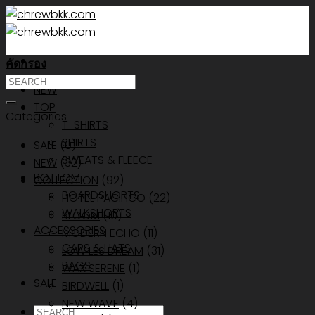
Skip
to
content
คัดกรอง
ค้นหา:
NEW
TOP
Categories
T-SHIRTS
SHIRTS
SALE
(0)
SWEATS & FLEECE
NEW
(32)
BOTTOM
COLLECTION
(92)
BOARDSHORTS
HOTEL PACIFICO
(22)
WALKSHORTS
BLOOM
(10)
ACCESSORIES
MODERN ECHO
(11)
CAPS & HATS
LOW LES DREAM
(31)
BAGS
WAX SERENE
(1)
SALE
BIRDWELL
(1)
NEW WAVE
(4)
ค้นหา: