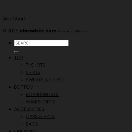
Size Chart
© 2026
chrewbkk.com
Powered by ดีไซน์เทพ
ค้นหา:
TOP
T-SHIRTS
SHIRTS
SWEATS & FLEECE
BOTTOM
BOARDSHORTS
WALKSHORTS
ACCESSORIES
CAPS & HATS
BAGS
Our story