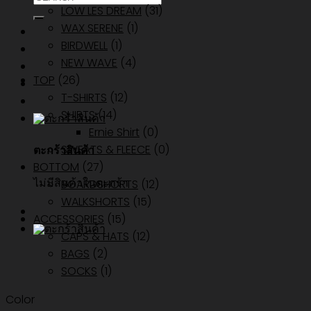
LOW LES DREAM
(31)
WAX SERENE
(1)
BIRDWELL
(1)
NEW WAVE
(4)
TOP
(26)
T-SHIRTS
(12)
SHIRTS
(14)
Ernie Shirt
(0)
SWEATS & FLEECE
(0)
ตะกร้าสินค้า
BOTTOM
(27)
ไม่มีสินค้าในตะกร้า
BOARDSHORTS
(12)
WALKSHORTS
(15)
ACCESSORIES
(15)
CAPS & HATS
(12)
BAGS
(2)
SOCKS
(1)
Color