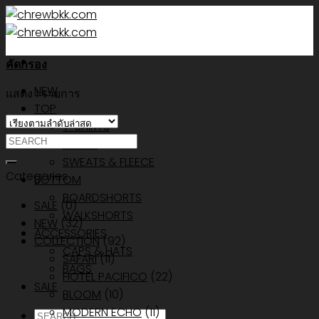
Skip
to
content
คัดกรอง
NEW
แสดง 1 รายการ
TOP
T-SHIRTS
ค้นหา:
SHIRTS
SWEATS & FLEECE
Categories
BOTTOM
BOARDSHORTS
SALE
(0)
WALKSHORTS
NEW
(32)
ACCESSORIES
COLLECTION
(92)
CAPS & HATS
SAFARI
(11)
BAGS
HOTEL PACIFICO
(22)
SALE
BLOOM
(10)
MODERN ECHO
(11)
ค้นหา: