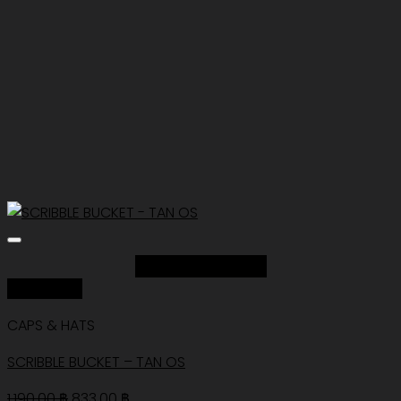
Add to Wishlist
Quick View
CAPS & HATS
SCRIBBLE BUCKET – TAN OS
Original
Current
1,190.00
฿
833.00
฿