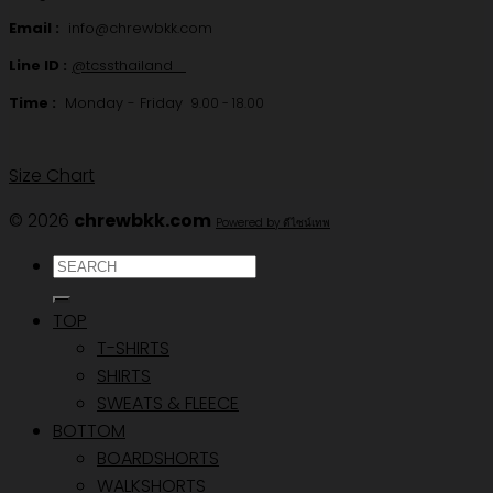
Email :
info@chrewbkk.com
Line ID :
@tcssthailand
Time :
Monday - Friday
9.00 - 18.00
Size Chart
© 2026
chrewbkk.com
Powered by ดีไซน์เทพ
ค้นหา:
TOP
T-SHIRTS
SHIRTS
SWEATS & FLEECE
BOTTOM
BOARDSHORTS
WALKSHORTS