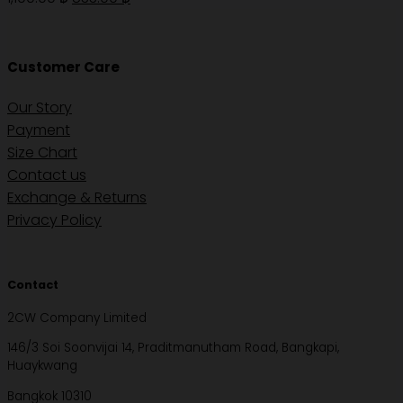
price
price
was:
is:
1,190.00 ฿.
833.00 ฿.
Customer Care
Our Story
Payment
Size Chart
Contact us
Exchange & Returns
Privacy Policy
Contact
2CW Company Limited
146/3 Soi Soonvijai 14, Praditmanutham Road, Bangkapi,
Huaykwang
Bangkok 10310