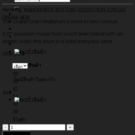
หมวดหมู่:
WALKSHORTS
,
BOTTOM
,
COLLECTION
,
LOW LES
DREAM
,
NEW
The Cruiser Linen Walkshort is back in new colours.
A 17″ outseam made from a soft linen blend with an
elastic waist, this short is a solid everyday wear.
1,990.00
฿
ตะกร้าสินค้า
28
ไม่มีสินค้าในตะกร้า
30
32
Size
34
36
38
ล้างค่า
จำนวน
CRUISER
หยิบใส่ตะกร้า