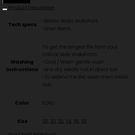
LINEN
Product Description
WALKSHORT
-Elastic Waist Walkshort
-
Tech specs
-Linen Blend
ECRU
ชิ้น
To get the longest life from your
Critical Slide Walkshorts:
Washing
-Cool / Warm gentle wash
instructions
-Line dry, ideally not in direct sun
-To extend the life, wash them inside
out!
Color
ECRU
Size
28
,
30
,
32
,
34
,
36
,
38
Size Chart Walkshort