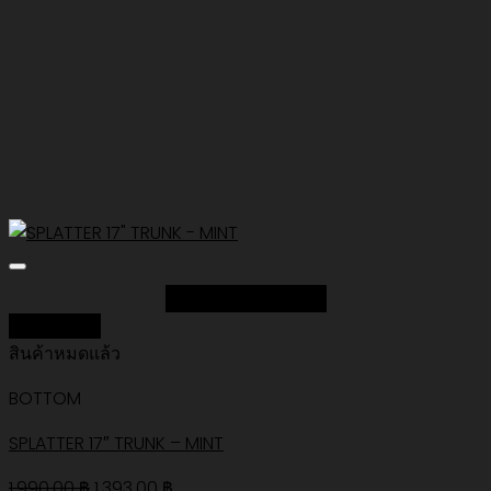
Add to Wishlist
Quick View
สินค้าหมดแล้ว
BOTTOM
SPLATTER 17″ TRUNK – MINT
Original
Current
1,990.00
฿
1,393.00
฿