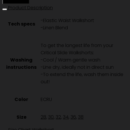
หยิบใส่ตะกร้า
LINEN
Product Description
WALKSHORT
-Elastic Waist Walkshort
-
Tech specs
-Linen Blend
ECRU
ชิ้น
To get the longest life from your
Critical Slide Walkshorts:
Washing
-Cool / Warm gentle wash
instructions
-Line dry, ideally not in direct sun
-To extend the life, wash them inside
out!
Color
ECRU
Size
28
,
30
,
32
,
34
,
36
,
38
Size Chart Walkshort