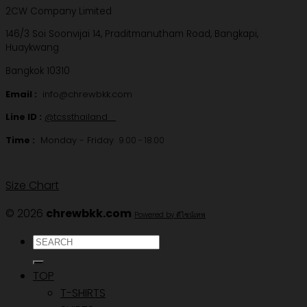
2CW Company Limited
146/3 Soi Soonvijai 14, Praditmanutham Road, Bangkapi,
Huaykwang
Bangkok 10310
Email :
info@chrewbkk.com
Line ID :
@tcssthailand
Time :
Monday - Friday
9.00 - 18.00
Size Chart
© 2026
chrewbkk.com
Powered by ดีไซน์เทพ
ค้นหา:
TOP
T-SHIRTS