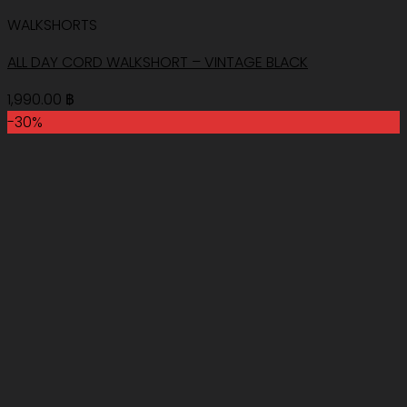
WALKSHORTS
ALL DAY CORD WALKSHORT – VINTAGE BLACK
1,990.00
฿
-30%