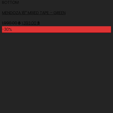
BOTTOM
MENDOZA 16″ MIXED TAPE – GREEN
Original
Current
1,990.00
฿
1,393.00
฿
price
price
-30%
was:
is:
1,990.00 ฿.
1,393.00 ฿.