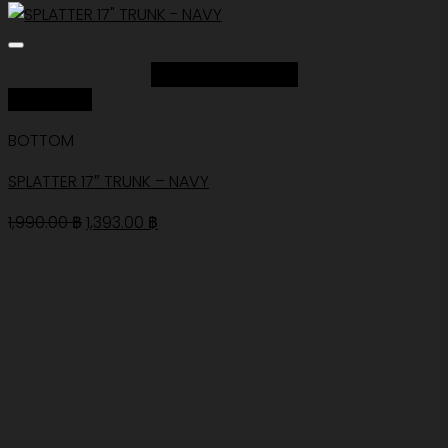
Add to Wishlist
Quick View
BOTTOM
SPLATTER 17″ TRUNK – NAVY
Original
Current
1,990.00
฿
1,393.00
฿
price
price
was:
is:
1,990.00 ฿.
1,393.00 ฿.