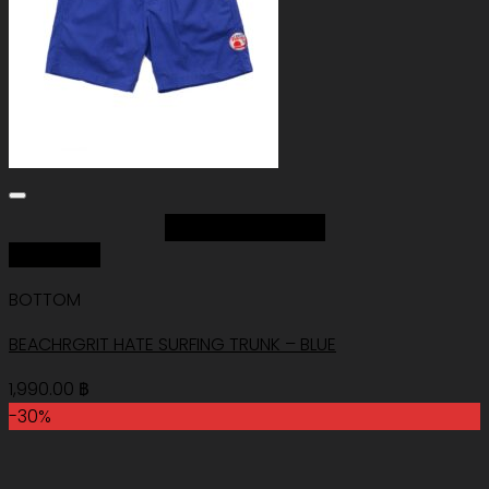
Add to Wishlist
Quick View
BOTTOM
BEACHRGRIT HATE SURFING TRUNK – BLUE
1,990.00
฿
-30%