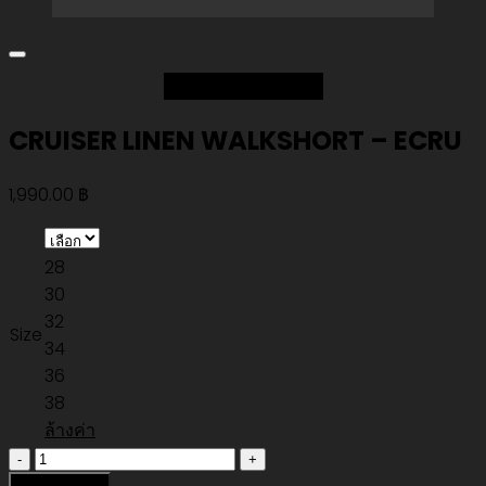
Add to Wishlist
CRUISER LINEN WALKSHORT – ECRU
1,990.00
฿
28
30
32
Size
34
36
38
ล้างค่า
จำนวน
CRUISER