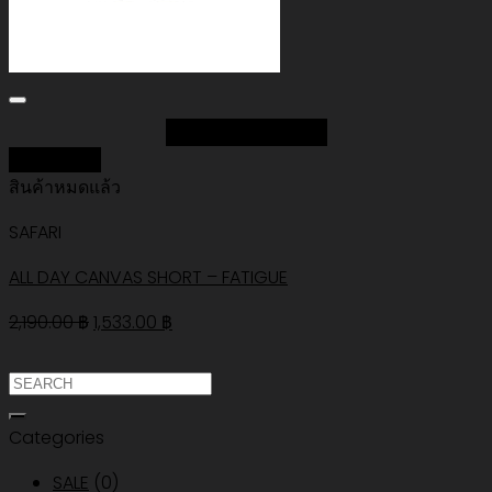
Add to Wishlist
Quick View
สินค้าหมดแล้ว
SAFARI
ALL DAY CANVAS SHORT – FATIGUE
Original
Current
2,190.00
฿
1,533.00
฿
price
price
was:
is:
ค้นหา:
2,190.00 ฿.
1,533.00 ฿.
Categories
SALE
(0)