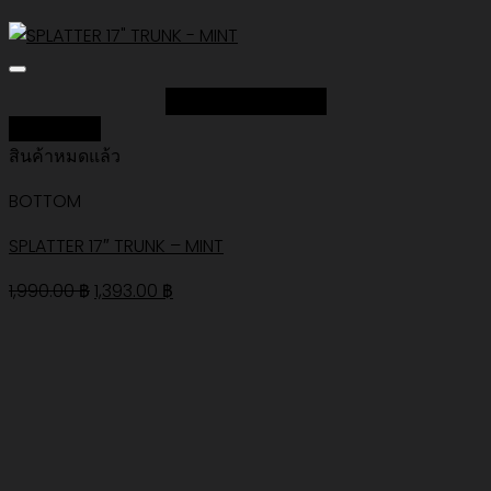
Add to Wishlist
Quick View
สินค้าหมดแล้ว
BOTTOM
SPLATTER 17″ TRUNK – MINT
Original
Current
1,990.00
฿
1,393.00
฿
price
price
was:
is:
1,990.00 ฿.
1,393.00 ฿.