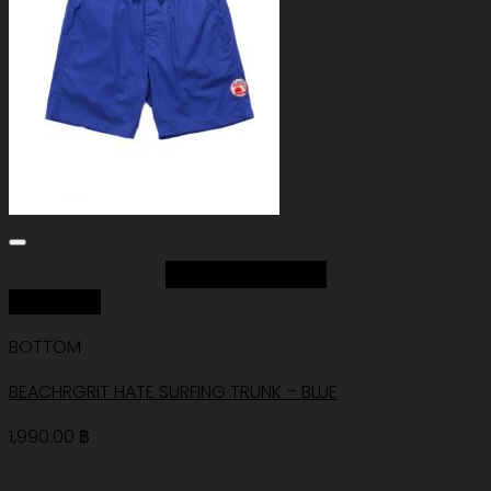
Add to Wishlist
Quick View
BOTTOM
BEACHRGRIT HATE SURFING TRUNK – BLUE
1,990.00
฿