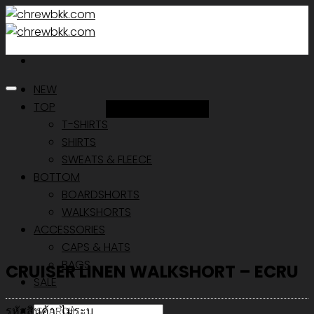
Skip
to
content
NEW
TOP
Add to Wishlist
T-SHIRTS
SHIRTS
SWEATS & FLEECE
BOTTOM
BOARDSHORTS
WALKSHORTS
ACCESSORIES
CAPS & HATS
BAGS
CRUISER LINEN WALKSHORT – ECRU
SALE
ค้นหา:
รหัสสินค้า:
ไม่ระบุ