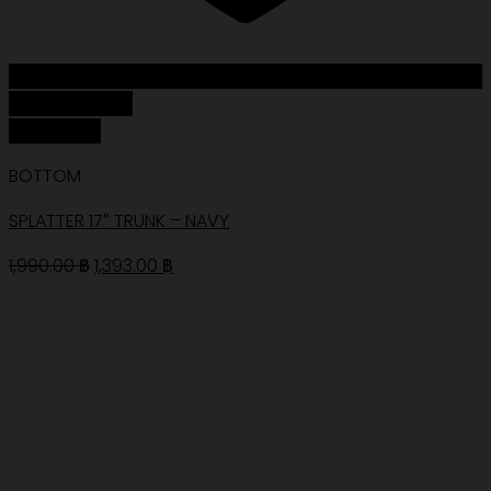
Add to Wishlist
Quick View
BOTTOM
SPLATTER 17″ TRUNK – NAVY
Original
Current
1,990.00
฿
1,393.00
฿
price
price
was:
is:
1,990.00 ฿.
1,393.00 ฿.