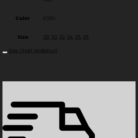
Color
ECRU
Size
28
,
30
,
32
,
34
,
36
,
38
Size Chart Walkshort