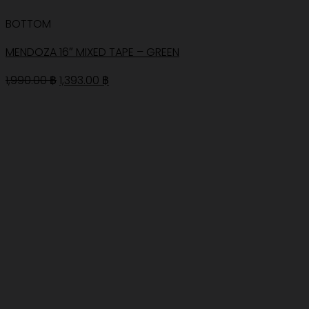
BOTTOM
MENDOZA 16″ MIXED TAPE – GREEN
Original
Current
1,990.00
฿
1,393.00
฿
price
price
was:
is:
1,990.00 ฿.
1,393.00 ฿.