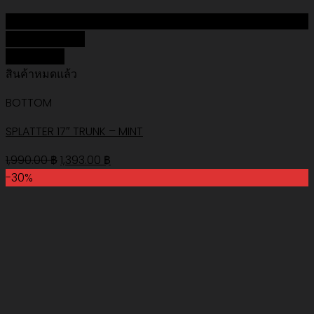
Add to Wishlist
Quick View
สินค้าหมดแล้ว
BOTTOM
SPLATTER 17″ TRUNK – MINT
Original
Current
1,990.00
฿
1,393.00
฿
price
price
-30%
was:
is:
1,990.00 ฿.
1,393.00 ฿.