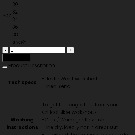
30
32
Size
34
36
38
ล้างค่า
จำนวน
CRUISER
หยิบใส่ตะกร้า
LINEN
Product Description
WALKSHORT
-Elastic Waist Walkshort
-
Tech specs
-Linen Blend
VINTAGE
BLACK
ชิ้น
To get the longest life from your
Critical Slide Walkshorts:
Washing
-Cool / Warm gentle wash
instructions
-Line dry, ideally not in direct sun
-To extend the life, wash them inside