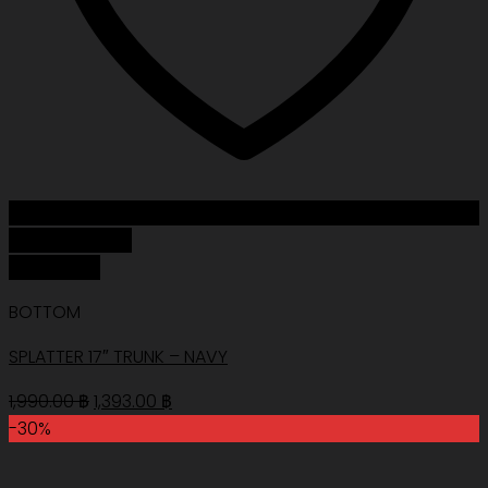
Add to Wishlist
Quick View
BOTTOM
SPLATTER 17″ TRUNK – NAVY
Original
Current
1,990.00
฿
1,393.00
฿
price
price
-30%
was:
is:
1,990.00 ฿.
1,393.00 ฿.