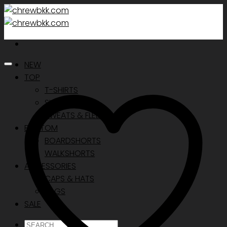
Skip
to
content
NEW
TOP
T-SHIRTS
SHIRTS
SWEATS & FLEECE
BOTTOM
BOARDSHORTS
WALKSHORTS
ACCESSORIES
CAPS & HATS
BAGS
SALE
ค้นหา: