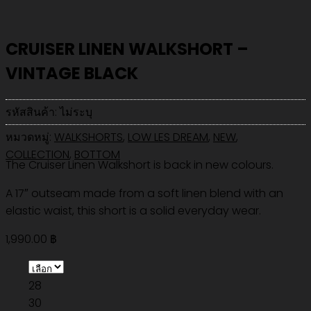
CRUISER LINEN WALKSHORT –
VINTAGE BLACK
รหัสสินค้า:
ไม่ระบุ
หมวดหมู่:
WALKSHORTS
,
LOW LES DREAM
,
NEW
,
COLLECTION
,
BOTTOM
The Cruiser Linen Walkshort is back in new colours.
A 17″ outseam made from a soft linen blend with an
elastic waist, this short is a solid everyday wear.
1,990.00
฿
28
30