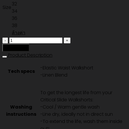
32
Size
34
36
38
ล้างค่า
จำนวน
CRUISER
หยิบใส่ตะกร้า
LINEN
Product Description
WALKSHORT
-Elastic Waist Walkshort
-
Tech specs
-Linen Blend
VINTAGE
BLACK
ชิ้น
To get the longest life from your
Critical Slide Walkshorts:
Washing
-Cool / Warm gentle wash
instructions
-Line dry, ideally not in direct sun
-To extend the life, wash them inside
out!