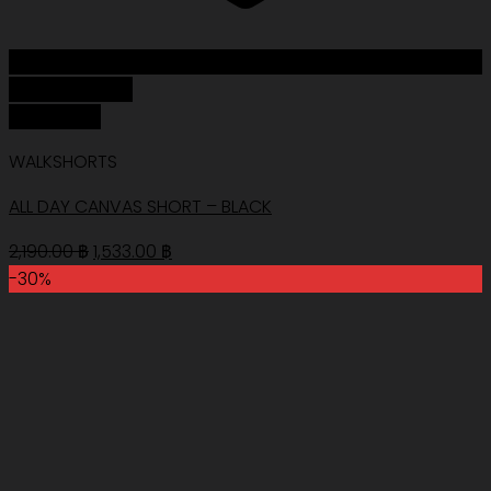
Add to Wishlist
Quick View
WALKSHORTS
ALL DAY CANVAS SHORT – BLACK
Original
Current
2,190.00
฿
1,533.00
฿
price
price
-30%
was:
is:
2,190.00 ฿.
1,533.00 ฿.