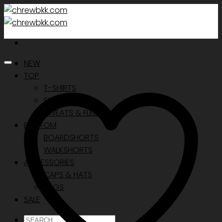
Skip
to
content
NEW
TOP
T-SHIRTS
SHIRTS
SWEATS & FLEECE
BOTTOM
BOARDSHORTS
WALKSHORTS
ACCESSORIES
CAPS & HATS
BAGS
SALE
ค้นหา: