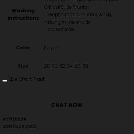
Critical Slide Trunks:
Washing
– Gentle machine cool wash
instructions
– Hang in the shade
– Do not Iron
Color
Purple
Size
28
,
30
,
32
,
34
,
36
,
38
Size Chart Trunk
CHAT NOW
แชท LINE@
แชท Facebook