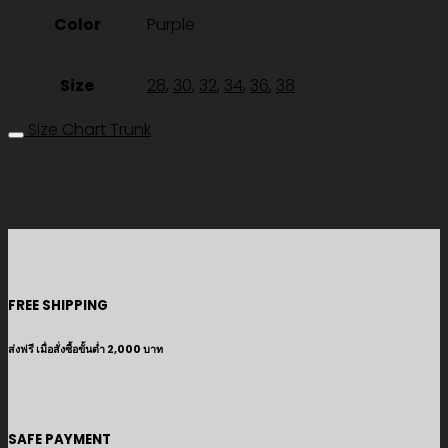
Color
Purple
Size
28
,
30
,
32
,
34
,
36
,
38
Size Chart Trunk
FREE SHIPPING
ส่งฟรี เมื่อสั่งซื้อขั้นต่ำ 2,000 บาท
SAFE PAYMENT