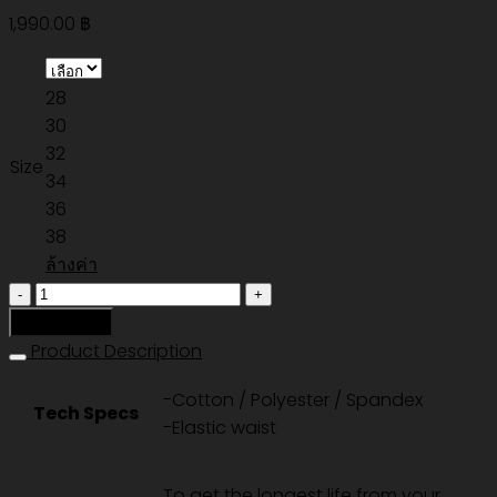
1,990.00
฿
28
30
32
Size
34
36
38
ล้างค่า
จำนวน
MORNING
หยิบใส่ตะกร้า
16"
Product Description
TRUNK
-Cotton / Polyester / Spandex
-
Tech Specs
-Elastic waist
PURPLE
ชิ้น
To get the longest life from your