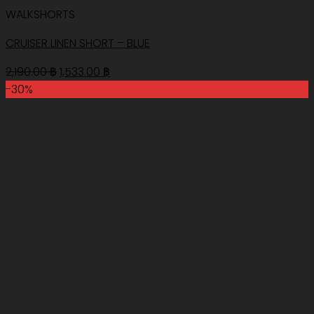
WALKSHORTS
CRUISER LINEN SHORT – BLUE
Original
Current
2,190.00
฿
1,533.00
฿
price
price
-30%
was:
is:
2,190.00 ฿.
1,533.00 ฿.