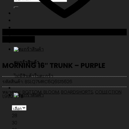
Add to Wishlist
ตะกร้าสินค้า
MORNING 16″ TRUNK – PURPLE
ไม่มีสินค้าในตะกร้า
รหัสสินค้า:
BSLQ7MRC6Q6S15626
หมวดหมู่:
BOTTOM
,
BLOOM
,
BOARDSHORTS
,
COLLECTION
1,990.00
฿
28
30