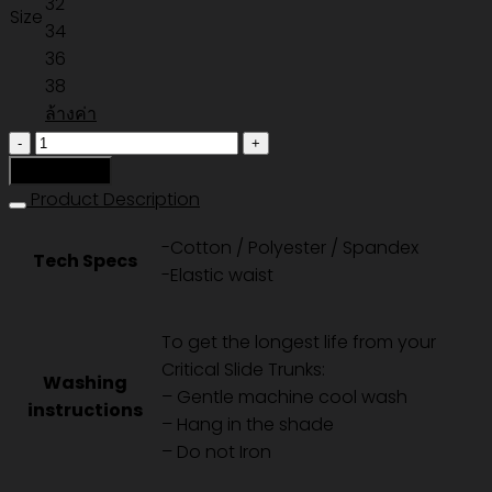
32
Size
34
36
38
ล้างค่า
จำนวน
MORNING
หยิบใส่ตะกร้า
16"
Product Description
TRUNK
-Cotton / Polyester / Spandex
-
Tech Specs
-Elastic waist
PURPLE
ชิ้น
To get the longest life from your
Critical Slide Trunks:
Washing
– Gentle machine cool wash
instructions
– Hang in the shade
– Do not Iron