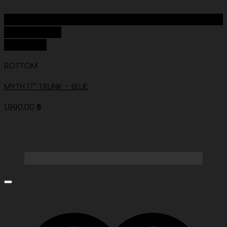
Add to Wishlist
Quick View
BOTTOM
MYTH 17″ TRUNK – BLUE
1,990.00
฿