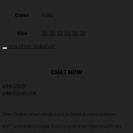
Color
ECRU
Size
28
,
30
,
32
,
34
,
36
,
38
Size Chart Walkshort
CHAT NOW
แชท LINE@
แชท Facebook
The Cruiser Linen Walkshort is back in new colours.
A 17″ outseam made from a soft linen blend with an