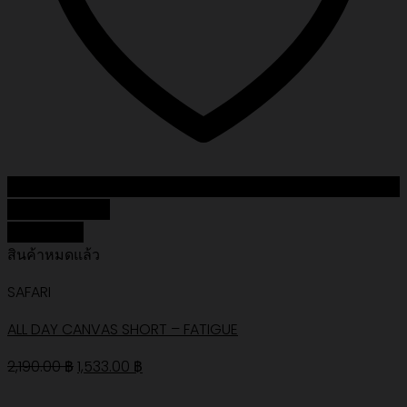
Add to Wishlist
Quick View
สินค้าหมดแล้ว
SAFARI
ALL DAY CANVAS SHORT – FATIGUE
Original
Current
2,190.00
฿
1,533.00
฿
price
price