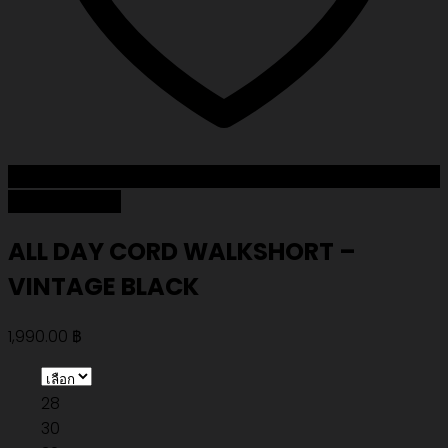
Add to Wishlist
ALL DAY CORD WALKSHORT –
VINTAGE BLACK
1,990.00
฿
28
30