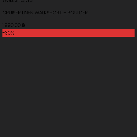
WALKSHORTS
CRUISER LINEN WALKSHORT – BOULDER
1,990.00
฿
-30%