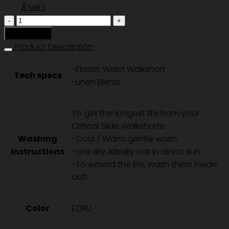
ล้างค่า
จำนวน
ALL
หยิบใส่ตะกร้า
DAY
Product Description
CORD
-Elastic Waist Walkshort
WALKSHORT
Tech specs
-Linen Blend
-
VINTAGE
BLACK
To get the longest life from your
ชิ้น
Critical Slide Walkshorts:
Washing
-Cool / Warm gentle wash
instructions
-Line dry, ideally not in direct sun
-To extend the life, wash them inside
out!
Color
ECRU