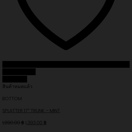
Add to Wishlist
Quick View
สินค้าหมดแล้ว
BOTTOM
SPLATTER 17″ TRUNK – MINT
Original
Current
1,990.00
฿
1,393.00
฿
price
price