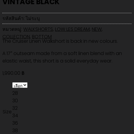
VINTAGE BLACK
รหัสสินค้า:
ไม่ระบุ
หมวดหมู่:
WALKSHORTS
,
LOW LES DREAM
,
NEW
,
COLLECTION
,
BOTTOM
The Cruiser Linen Walkshort is back in new colours.
A 17″ outseam made from a soft linen blend with an
elastic waist, this short is a solid everyday wear.
1,990.00
฿
28
30
32
Size
34
36
38