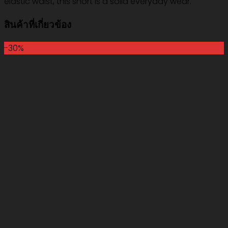
elastic waist, this short is a solid everyday wear.
สินค้าที่เกี่ยวข้อง
-30%