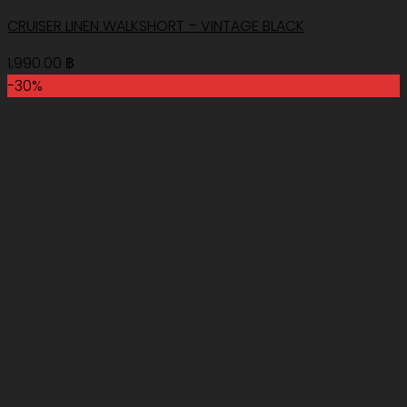
CRUISER LINEN WALKSHORT – VINTAGE BLACK
1,990.00
฿
-30%