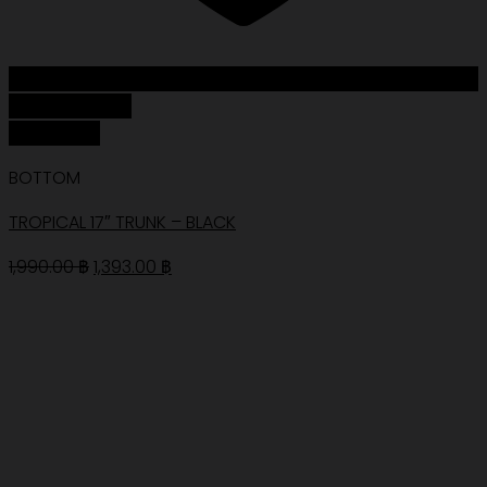
Add to Wishlist
Quick View
BOTTOM
TROPICAL 17″ TRUNK – BLACK
Original
Current
1,990.00
฿
1,393.00
฿
price
price
was:
is:
1,990.00 ฿.
1,393.00 ฿.