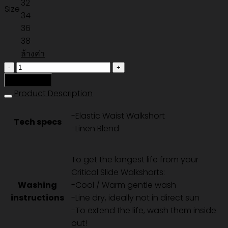
32
Size
34
36
38
ล้างค่า
จำนวน
ALL
หยิบใส่ตะกร้า
DAY
Product Description
CORD
-Elastic Waist Walkshort
WALKSHORT
Tech specs
-Linen Blend
-
VINTAGE
BLACK
To get the longest life from your
ชิ้น
Critical Slide Walkshorts:
Washing
-Cool / Warm gentle wash
instructions
-Line dry, ideally not in direct sun
-To extend the life, wash them inside
out!