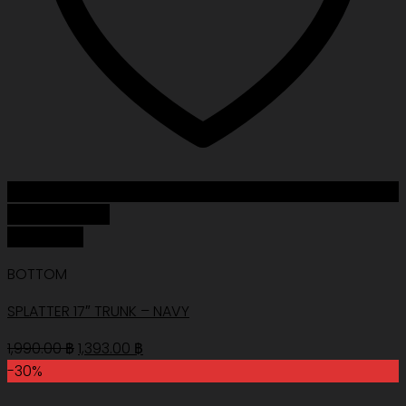
Add to Wishlist
Quick View
BOTTOM
SPLATTER 17″ TRUNK – NAVY
Original
Current
1,990.00
฿
1,393.00
฿
price
price
-30%
was:
is: