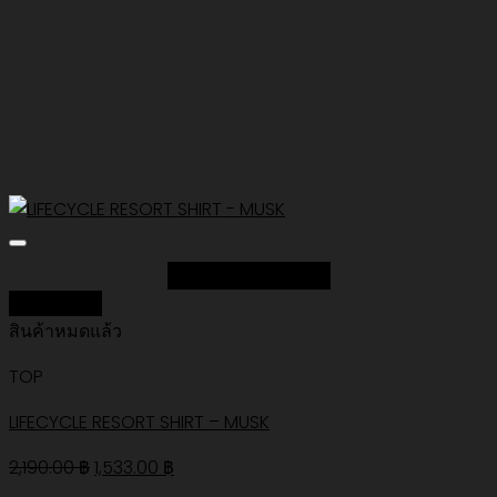
Add to Wishlist
Quick View
สินค้าหมดแล้ว
TOP
LIFECYCLE RESORT SHIRT – MUSK
Original
Current
2,190.00
฿
1,533.00
฿
price
price