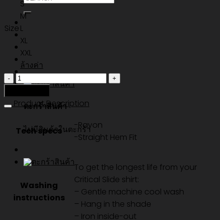
S
M
Size
L
XL
XXL
ล้างค่า
จำนวน
PORTALS
หยิบใส่ตะกร้า
SS
Product Description
ตะกร้าสินค้า
SHIRT
-Rayon
-
ไม่มีสินค้าในตะกร้า
Tech specs
-Straight Hem Fit
VINTAGE
WHITE
ชิ้น
To get the longest life from your
Critical Slide shirt:
Washing
– Gentle machine cool wash
instructions
– Hang in the shade
– Iron inside-out