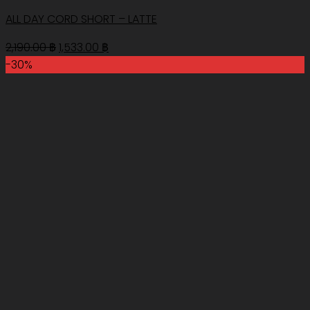
ALL DAY CORD SHORT – LATTE
Original
Current
2,190.00
฿
1,533.00
฿
price
price
-30%
was:
is:
2,190.00 ฿.
1,533.00 ฿.