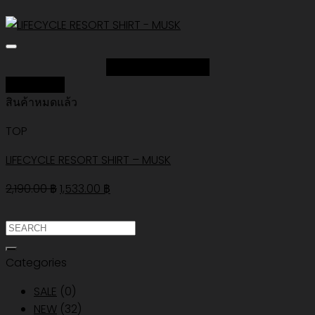
Add to Wishlist
Quick View
สินค้าหมดแล้ว
TOP
LIFECYCLE RESORT SHIRT – MUSK
Original
Current
2,190.00
฿
1,533.00
฿
price
price
was:
is:
ค้นหา:
2,190.00 ฿.
1,533.00 ฿.
Categories
SALE
(0)
NEW
(32)