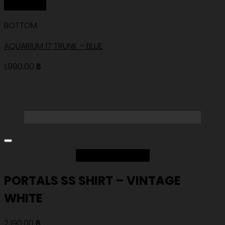
Quick View
BOTTOM
AQUARIUM 17 TRUNK – BLUE
1,990.00
฿
Add to Wishlist
PORTALS SS SHIRT – VINTAGE
WHITE
2,190.00
฿