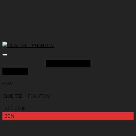
Add to Wishlist
Quick View
NEW
CLUB TEE – PHANTOM
1,490.00
฿
-30%