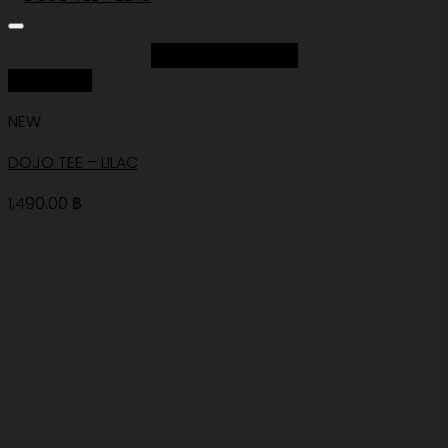
Add to Wishlist
Quick View
NEW
DOJO TEE – LILAC
1,490.00
฿