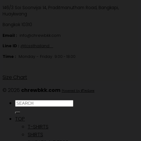
146/3 Soi Soonvijai 14, Praditmanutham Road, Bangkapi,
Huaykwang
Bangkok 10310
Email :
info@chrewbkk.com
Line ID :
@tcssthailand
Time :
Monday - Friday
9.00 - 18.00
Size Chart
© 2026
chrewbkk.com
Powered by ดีไซน์เทพ
ค้นหา:
TOP
T-SHIRTS
SHIRTS