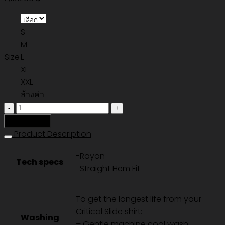
S
M
Size
L
XL
XXL
ล้างค่า
จำนวน
PORTALS
หยิบใส่ตะกร้า
SS
Product Description
SHIRT
-Rayon
-
Tech specs
-Straight Hem Fit
VINTAGE
WHITE
ชิ้น
To get the longest life from your
Critical Slide shirt:
Washing
– Gentle machine cool wash