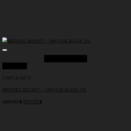
Add to Wishlist
Quick View
CAPS & HATS
BIRDWELL BUCKET – VINTAGE BLACK OS
Original
Current
1,190.00
฿
833.00
฿
price
price
was:
is:
1,190.00 ฿.
833.00 ฿.