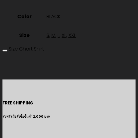
Color
BLACK
Size
S
,
M
,
L
,
XL
,
XXL
Size Chart Shirt
FREE SHIPPING
ส่งฟรี เมื่อสั่งซื้อขั้นต่ำ 2,000 บาท