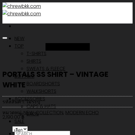
Skip
to
content
NEW
TOP
Add to Wishlist
T-SHIRTS
SHIRTS
SWEATS & FLEECE
PORTALS SS SHIRT – VINTAGE
BOTTOM
WHITE
BOARDSHORTS
WALKSHORTS
ACCESSORIES
รหัสสินค้า:
ไม่ระบุ
CAPS & HATS
หมวดหมู่:
NEW
,
COLLECTION
,
MODERN ECHO
BAGS
2,190.00
฿
SALE
ค้นหา: