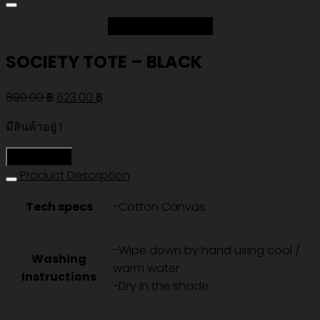
Add to Wishlist
SOCIETY TOTE – BLACK
Original
Current
890.00
฿
623.00
฿
price
price
มีสินค้าอยู่ 1
was:
is:
890.00 ฿.
623.00 ฿.
หยิบใส่ตะกร้า
Product Description
Tech specs
-Cotton Canvas
-Wipe down by hand using cool /
Washing
warm water
Instructions
-Dry in the shade