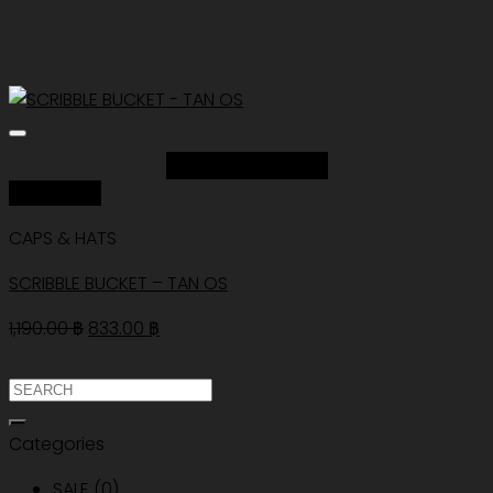
Add to Wishlist
Quick View
CAPS & HATS
SCRIBBLE BUCKET – TAN OS
Original
Current
1,190.00
฿
833.00
฿
price
price
was:
is:
ค้นหา:
1,190.00 ฿.
833.00 ฿.
Categories
SALE
(0)