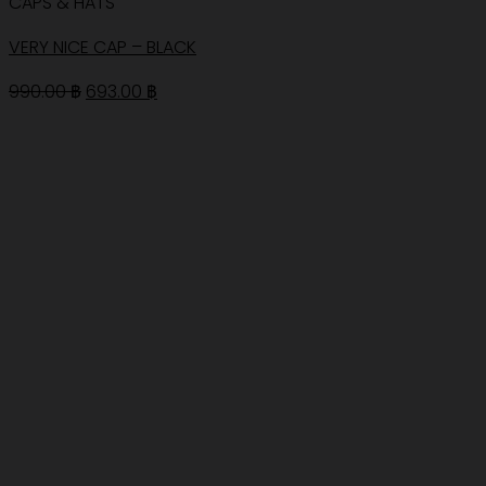
CAPS & HATS
VERY NICE CAP – BLACK
Original
Current
990.00
฿
693.00
฿
price
price
was:
is:
990.00 ฿.
693.00 ฿.