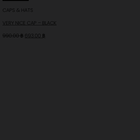
CAPS & HATS
VERY NICE CAP – BLACK
Original
Current
990.00
฿
693.00
฿
price
price
was:
is:
990.00 ฿.
693.00 ฿.