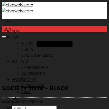
Skip
to
content
-30%
NEW
TOP
T-SHIRTS
Add to Wishlist
SHIRTS
SWEATS & FLEECE
BOTTOM
BOARDSHORTS
WALKSHORTS
ACCESSORIES
CAPS & HATS
SOCIETY TOTE – BLACK
BAGS
SALE
รหัสสินค้า:
TO2380-BLK
ค้นหา: