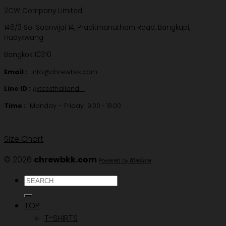
2CW Company Limited
146/3 Soi Soonvijai 14, Praditmanutham Road, Bangkapi,
Huaykwang
Bangkok 10310
Email :
info@chrewbkk.com
Line ID :
@tcssthailand
Time :
Monday - Friday
9.00 - 18.00
Size Chart
© 2026
chrewbkk.com
Powered by ดีไซน์เทพ
ค้นหา:
TOP
T-SHIRTS