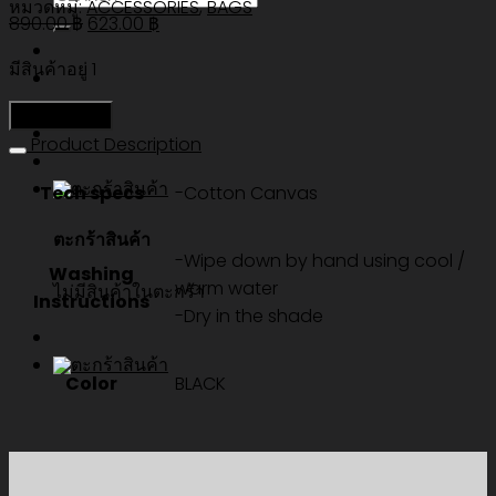
หมวดหมู่:
ACCESSORIES
,
BAGS
Original
Current
890.00
฿
623.00
฿
price
price
มีสินค้าอยู่ 1
was:
is:
890.00 ฿.
623.00 ฿.
หยิบใส่ตะกร้า
Product Description
Tech specs
-Cotton Canvas
ตะกร้าสินค้า
-Wipe down by hand using cool /
Washing
warm water
ไม่มีสินค้าในตะกร้า
Instructions
-Dry in the shade
Color
BLACK