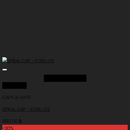
Add to Wishlist
Quick View
CAPS & HATS
SPIRAL CAP – ECRU OS
990.00
฿
-30%