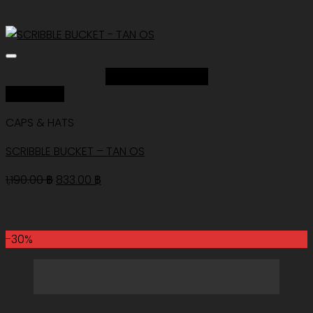
Add to Wishlist
Quick View
CAPS & HATS
SCRIBBLE BUCKET – TAN OS
Original
Current
1,190.00
฿
833.00
฿
price
price
was:
is:
1,190.00 ฿.
833.00 ฿.
-30%