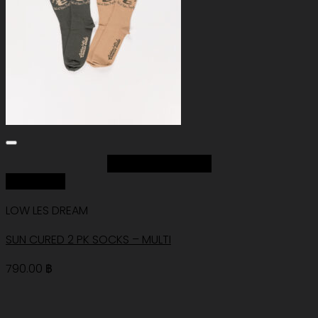
Add to Wishlist
Quick View
LOW LES DREAM
SUN CURED 2 PK SOCKS – MULTI
790.00
฿