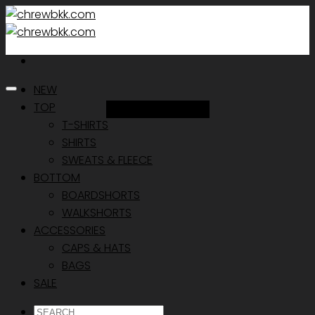
Skip
to
content
NEW
TOP
Add to Wishlist
T-SHIRTS
SHIRTS
SWEATS & FLEECE
BOTTOM
BOARDSHORTS
WALKSHORTS
ACCESSORIES
CAPS & HATS
BAGS
SALE
ค้นหา: