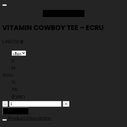
Add to Wishlist
VITAMIN COWBOY TEE – ECRU
1,490.00
฿
S
M
Size
L
XL
XXL
ล้างค่า
จำนวน
VITAMIN
หยิบใส่ตะกร้า
COWBOY
Product Description
TEE