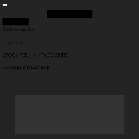
Add to Wishlist
Quick View
สินค้าหมดแล้ว
T-SHIRTS
STOCK TEE – VINTAGE WHITE
Original
Current
1,490.00
฿
1,043.00
฿
price
price
was:
is:
1,490.00 ฿.
1,043.00 ฿.