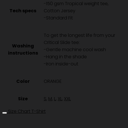
-150 gsm Tropical weight tee,
-
Tech specs
Cotton Jersey
ECRU
-Standard Fit
ชิ้น
To get the longest life from your
Critical Slide tee:
Washing
-Gentle machine cool wash
instructions
-Hang in the shade
-Iron inside-out
Color
ORANGE
Size
S
,
M
,
L
,
XL
,
XXL
Size Chart T-Shirt