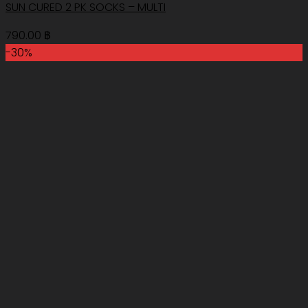
SUN CURED 2 PK SOCKS – MULTI
790.00
฿
-30%