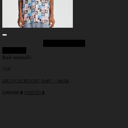
Add to Wishlist
Quick View
สินค้าหมดแล้ว
TOP
LIFECYCLE RESORT SHIRT – MUSK
Original
Current
2,190.00
฿
1,533.00
฿
price
price
was:
is:
2,190.00 ฿.
1,533.00 ฿.