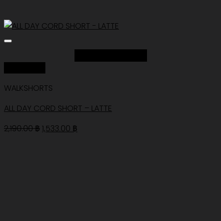
Add to Wishlist
Quick View
WALKSHORTS
ALL DAY CORD SHORT – LATTE
Original
Current
2,190.00
฿
1,533.00
฿
price
price
was:
is:
2,190.00 ฿.
1,533.00 ฿.