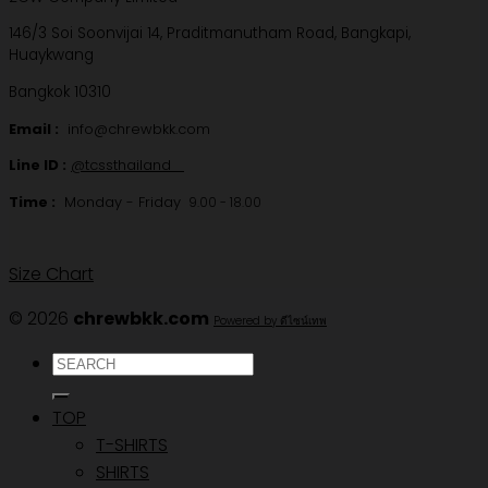
146/3 Soi Soonvijai 14, Praditmanutham Road, Bangkapi,
Huaykwang
Bangkok 10310
Email :
info@chrewbkk.com
Line ID :
@tcssthailand
Time :
Monday - Friday
9.00 - 18.00
Size Chart
© 2026
chrewbkk.com
Powered by ดีไซน์เทพ
ค้นหา:
TOP
T-SHIRTS
SHIRTS