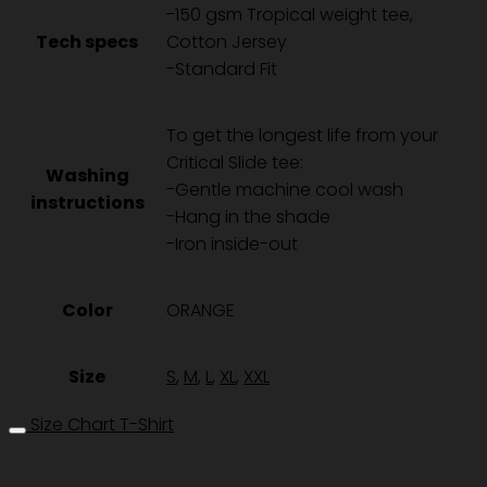
-150 gsm Tropical weight tee,
-
Tech specs
Cotton Jersey
ECRU
-Standard Fit
ชิ้น
To get the longest life from your
Critical Slide tee:
Washing
-Gentle machine cool wash
instructions
-Hang in the shade
-Iron inside-out
Color
ORANGE
Size
S
,
M
,
L
,
XL
,
XXL
Size Chart T-Shirt