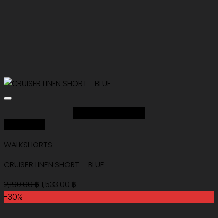
Add to Wishlist
Quick View
WALKSHORTS
CRUISER LINEN SHORT – BLUE
Original
Current
2,190.00
฿
1,533.00
฿
price
price
-30%
was:
is: