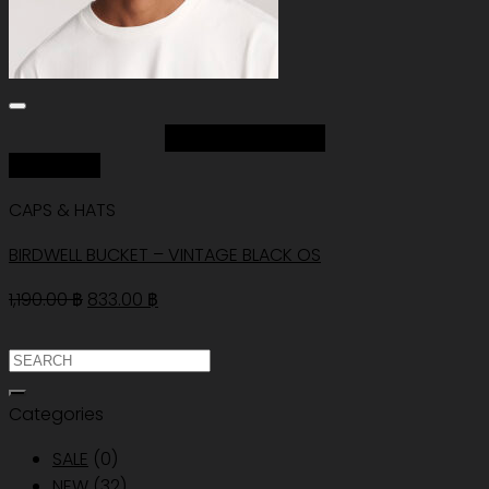
Add to Wishlist
Quick View
CAPS & HATS
BIRDWELL BUCKET – VINTAGE BLACK OS
Original
Current
1,190.00
฿
833.00
฿
price
price
was:
is:
ค้นหา:
1,190.00 ฿.
833.00 ฿.
Categories
SALE
(0)
NEW
(32)