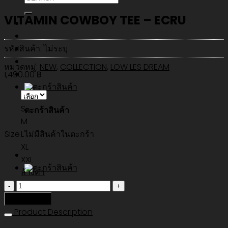
VITAMIN COWBOY TEE – ECRU
รหัสสินค้า:
ไม่ระบุ
หมวดหมู่:
NEW
,
COLLECTION
,
LOW LES DREAM
1,490.00
฿
S
ตะกร้าสินค้า
M
ไม่มีสินค้าในตะกร้า
Size
L
XL
XXL
ล้างค่า
จำนวน
VITAMIN
หยิบใส่ตะกร้า
COWBOY
Product Description
TEE