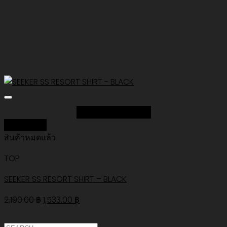
Add to Wishlist
Quick View
สินค้าหมดแล้ว
TOP
SEEKER SS RESORT SHIRT – BLACK
Original
Current
2,190.00
฿
1,533.00
฿
price
price
was:
is: