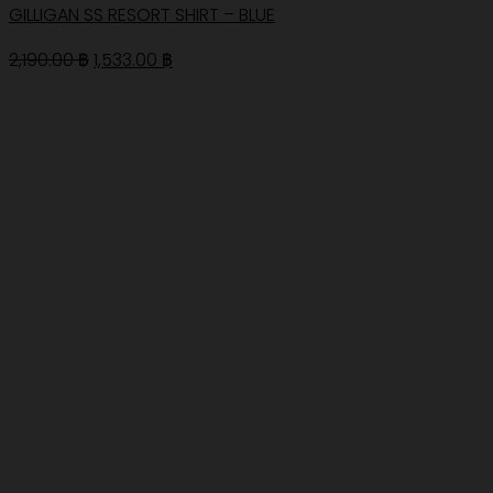
GILLIGAN SS RESORT SHIRT – BLUE
Original
Current
2,190.00
฿
1,533.00
฿
price
price
was:
is:
2,190.00 ฿.
1,533.00 ฿.