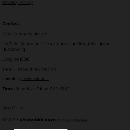
Privacy Policy
Contact
2CW Company Limited
146/3 Soi Soonvijai 14, Praditmanutham Road, Bangkapi,
Huaykwang
Bangkok 10310
Email :
info@chrewbkk.com
Line ID :
@tcssthailand
Time :
Monday - Friday
9.00 - 18.00
Size Chart
© 2026
chrewbkk.com
Powered by ดีไซน์เทพ