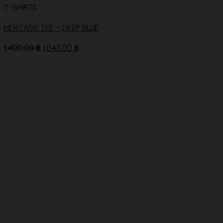
T-SHIRTS
HERITAGE TEE – DEEP BLUE
Original
Current
1,490.00
฿
1,043.00
฿
price
price
was:
is:
1,490.00 ฿.
1,043.00 ฿.