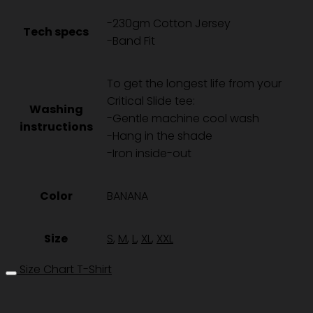
-
-230gm Cotton Jersey
BANANA
Tech specs
-Band Fit
ชิ้น
To get the longest life from your
Critical Slide tee:
Washing
-Gentle machine cool wash
instructions
-Hang in the shade
-Iron inside-out
Color
BANANA
Size
S
,
M
,
L
,
XL
,
XXL
Size Chart T-Shirt