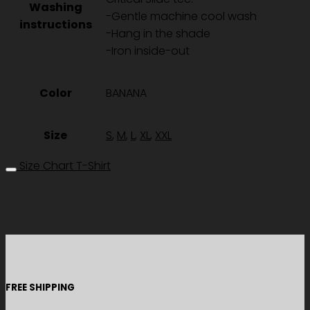
Washing
-Gentle machine cool wash
instructions
-Hang in the shade
-Iron inside-out
Color
BANANA
Size
S
,
M
,
L
,
XL
,
XXL
Size Chart T-Shirt
FREE SHIPPING