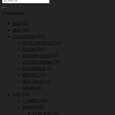
ค้นหา:
2,190.00 ฿.
1,533.00 ฿.
Categories
SALE
(0)
NEW
(32)
COLLECTION
(92)
HOTEL PACIFICO
(22)
BLOOM
(10)
MODERN ECHO
(11)
LOW LES DREAM
(31)
WAX SERENE
(1)
BIRDWELL
(1)
NEW WAVE
(4)
SAFARI
(11)
TOP
(26)
T-SHIRTS
(12)
SHIRTS
(14)
Ernie Shirt
(0)