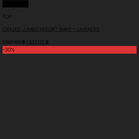
Quick View
TOP
CRAZED JUMBO RESORT SHIRT – LAVENDER
Original
Current
2,190.00
฿
1,533.00
฿
price
price
-30%
was:
is:
2,190.00 ฿.
1,533.00 ฿.