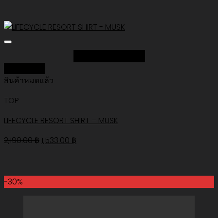
Add to Wishlist
Quick View
สินค้าหมดแล้ว
TOP
LIFECYCLE RESORT SHIRT – MUSK
Original
Current
2,190.00
฿
1,533.00
฿
price
price
was:
is:
2,190.00 ฿.
1,533.00 ฿.
-30%