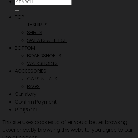
ค้นหา:
TOP
T-SHIRTS
SHIRTS
SWEATS & FLEECE
BOTTOM
BOARDSHORTS
WALKSHORTS
ACCESSORIES
CAPS & HATS
BAGS
Our story
Confirm Payment
เข้าสู่ระบบ
This site uses cookies to offer you a better browsing
experience. By browsing this website, you agree to our
use of cookies.