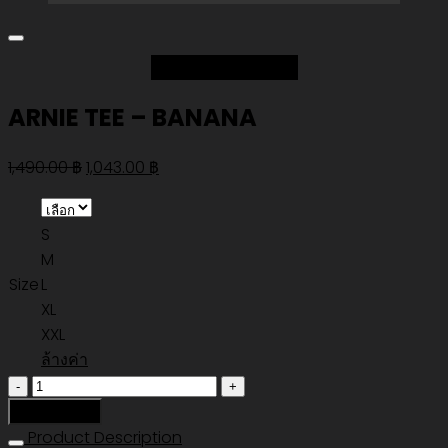
Add to Wishlist
ARNIE TEE – BANANA
Original
Current
1,490.00
฿
1,043.00
฿
price
price
was:
is:
S
1,490.00 ฿.
1,043.00 ฿.
M
Size
L
XL
XXL
ล้างค่า
จำนวน
ARNIE
หยิบใส่ตะกร้า
TEE
Product Description