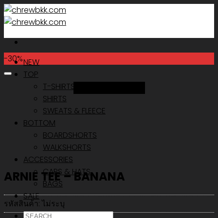
Skip
to
content
-30%
NEW
TOP
T-SHIRTS
Add to Wishlist
SHIRTS
SWEATS & FLEECE
BOTTOM
BOARDSHORTS
WALKSHORTS
ACCESSORIES
CAPS & HATS
ARNIE TEE – BANANA
BAGS
SALE
รหัสสินค้า:
ไม่ระบุ
ค้นหา: