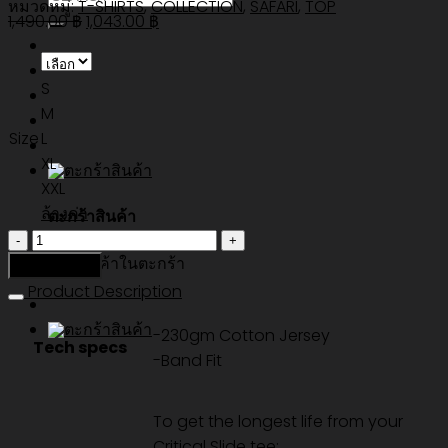
หมวดหมู่:
T-SHIRTS
,
COLLECTION
,
SAFARI
,
TOP
Original
Current
1,490.00
฿
1,043.00
฿
price
price
was:
is:
S
1,490.00 ฿.
1,043.00 ฿.
M
Size
L
XL
XXL
ล้างค่า
ตะกร้าสินค้า
จำนวน
ไม่มีสินค้าในตะกร้า
ARNIE
หยิบใส่ตะกร้า
TEE
Product Description
-
-230gm Cotton Jersey
BANANA
Tech specs
-Band Fit
ชิ้น
To get the longest life from your
Critical Slide tee: