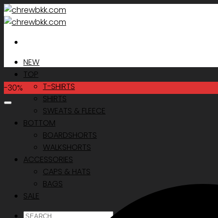
Skip
to
content
NEW
TOP
T-SHIRTS
-30%
SHIRTS
SWEATS & FLEECE
BOTTOM
BOARDSHORTS
WALKSHORTS
ACCESSORIES
CAPS & HATS
BAGS
SALE
ค้นหา: