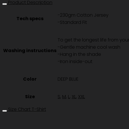
TEE
Product Description
-
-230gm Cotton Jersey
DEEP
Tech specs
-Standard Fit
BLUE
ชิ้น
To get the longest life from your 
-Gentle machine cool wash
Washing instructions
-Hang in the shade
-Iron inside-out
Color
DEEP BLUE
Size
S
,
M
,
L
,
XL
,
XXL
Size Chart T-Shirt