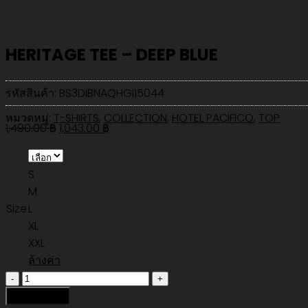
HERITAGE TEE – DEEP BLUE
รหัสสินค้า:
BS3DIBNAQHGI15044
หมวดหมู่:
T-SHIRTS
,
COLLECTION
,
HOTEL PACIFICO
,
TOP
Original
Current
1,490.00
฿
1,043.00
฿
price
price
was:
is:
S
1,490.00 ฿.
1,043.00 ฿.
M
Size
L
XL
XXL
ล้างค่า
จำนวน
HERITAGE
หยิบใส่ตะกร้า