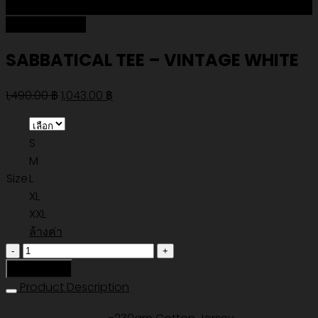
Add to Wishlist
SABBATICAL TEE – VINTAGE WHITE
Original
Current
1,490.00
฿
1,043.00
฿
price
price
was:
is:
S
1,490.00 ฿.
1,043.00 ฿.
M
Size
L
XL
XXL
ล้างค่า
จำนวน
SABBATICAL
หยิบใส่ตะกร้า
TEE
Product Description
-