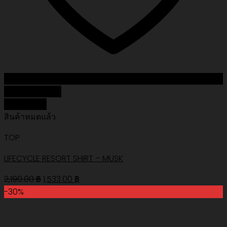
Add to Wishlist
Quick View
สินค้าหมดแล้ว
TOP
LIFECYCLE RESORT SHIRT – MUSK
Original
Current
2,190.00
฿
1,533.00
฿
price
price
-30%
was:
is:
2,190.00 ฿.
1,533.00 ฿.