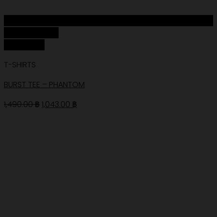
Add to Wishlist
Quick View
T-SHIRTS
BURST TEE – PHANTOM
Original
Current
1,490.00
฿
1,043.00
฿
price
price
was:
is:
1,490.00 ฿.
1,043.00 ฿.