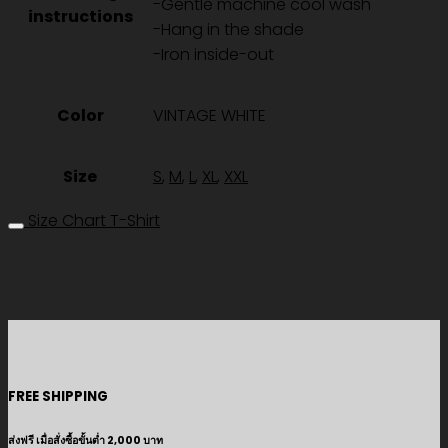
-Gentle machine cool wash
instructions
-Hang in the shade
-Iron inside-out
Color
VINTAGE WHITE
Size
S
,
M
,
L
,
XL
,
XXL
Size Chart T-Shirt
FREE SHIPPING
ส่งฟรี เมื่อสั่งซื้อขั้นต่ำ 2,000 บาท