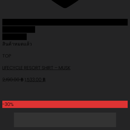
Add to Wishlist
Quick View
สินค้าหมดแล้ว
TOP
LIFECYCLE RESORT SHIRT – MUSK
Original
Current
2,190.00
฿
1,533.00
฿
price
price
was:
is:
2,190.00 ฿.
1,533.00 ฿.
-30%