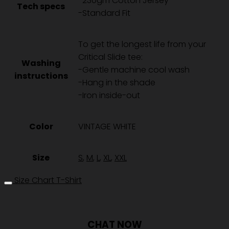
-230gm Cotton Jersey
VINTAGE
Tech specs
-Standard Fit
WHITE
ชิ้น
To get the longest life from your
Critical Slide tee:
Washing
-Gentle machine cool wash
instructions
-Hang in the shade
-Iron inside-out
Color
VINTAGE WHITE
Size
S
,
M
,
L
,
XL
,
XXL
Size Chart T-Shirt
CHAT NOW