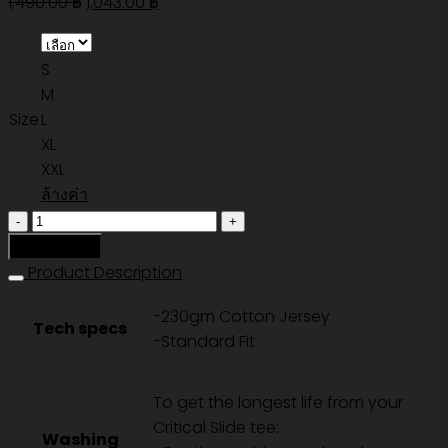
Original
Current
1,490.00
฿
1,043.00
฿
price
price
was:
is:
S
1,490.00 ฿.
1,043.00 ฿.
M
Size
L
XL
XXL
ล้างค่า
จำนวน
SABBATICAL
หยิบใส่ตะกร้า
TEE
Product Description
-
-230gm Cotton Jersey
VINTAGE
Tech specs
-Standard Fit
WHITE
ชิ้น
To get the longest life from your
Critical Slide tee:
Washing