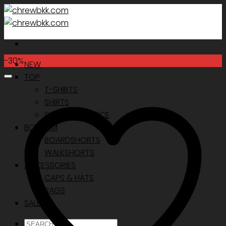
Skip
to
content
-30%
NEW
TOP
T-SHIRTS
SHIRTS
SWEATS & FLEECE
BOTTOM
BOARDSHORTS
WALKSHORTS
ACCESSORIES
CAPS & HATS
BAGS
SALE
ค้นหา: