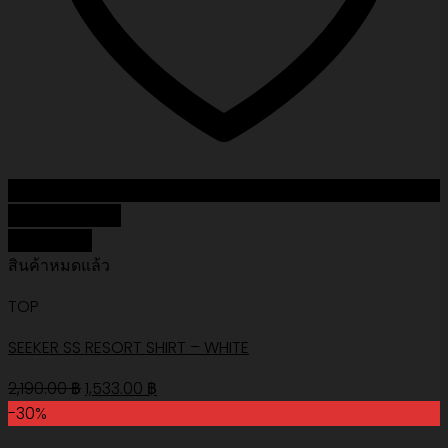
Add to Wishlist
Quick View
สินค้าหมดแล้ว
TOP
SEEKER SS RESORT SHIRT – WHITE
Original
Current
2,190.00
฿
1,533.00
฿
price
price
-30%
was:
is: