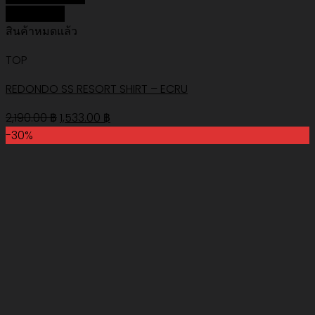
Quick View
สินค้าหมดแล้ว
TOP
REDONDO SS RESORT SHIRT – ECRU
Original
Current
2,190.00
฿
1,533.00
฿
price
price
-30%
was:
is:
2,190.00 ฿.
1,533.00 ฿.