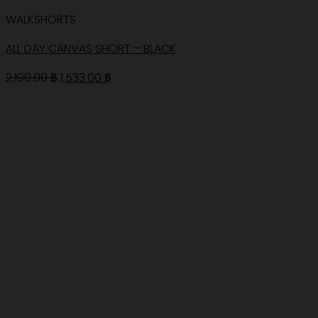
WALKSHORTS
ALL DAY CANVAS SHORT – BLACK
Original
Current
2,190.00
฿
1,533.00
฿
price
price
was:
is:
2,190.00 ฿.
1,533.00 ฿.