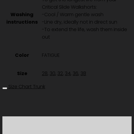
Critical Slide Walkshorts:
Washing
-Cool / Warm gentle wash
instructions
-Line dry, ideally not in direct sun
-To extend the life, wash them inside
out
Color
FATIGUE
Size
28
,
30
,
32
,
34
,
36
,
38
Size Chart Trunk