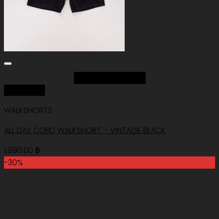
Add to Wishlist
Quick View
WALKSHORTS
ALL DAY CORD WALKSHORT – VINTAGE BLACK
1,990.00
฿
-30%