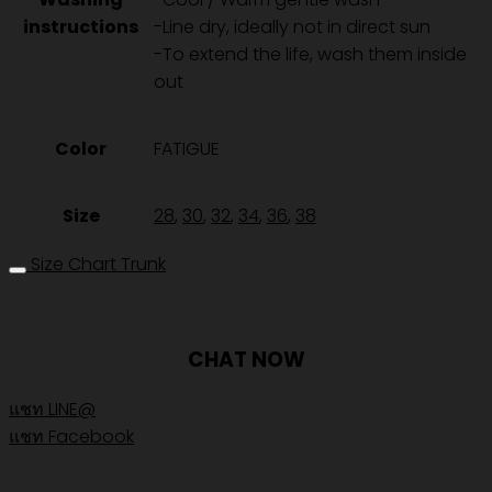
instructions
-Line dry, ideally not in direct sun
-To extend the life, wash them inside
out
Color
FATIGUE
Size
28
,
30
,
32
,
34
,
36
,
38
Size Chart Trunk
CHAT NOW
แชท LINE@
แชท Facebook