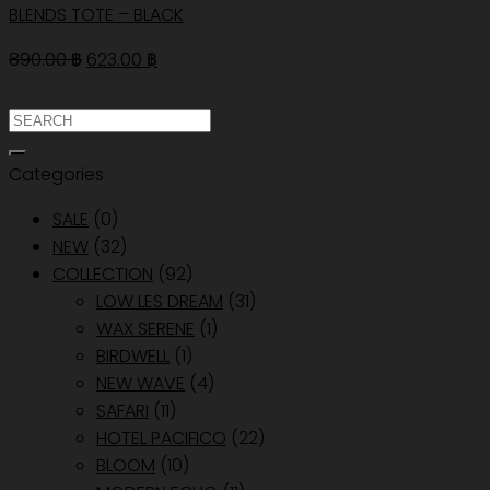
BLENDS TOTE – BLACK
Original
Current
890.00
฿
623.00
฿
price
price
was:
is:
ค้นหา:
890.00 ฿.
623.00 ฿.
Categories
SALE
(0)
NEW
(32)
COLLECTION
(92)
LOW LES DREAM
(31)
WAX SERENE
(1)
BIRDWELL
(1)
NEW WAVE
(4)
SAFARI
(11)
HOTEL PACIFICO
(22)
BLOOM
(10)