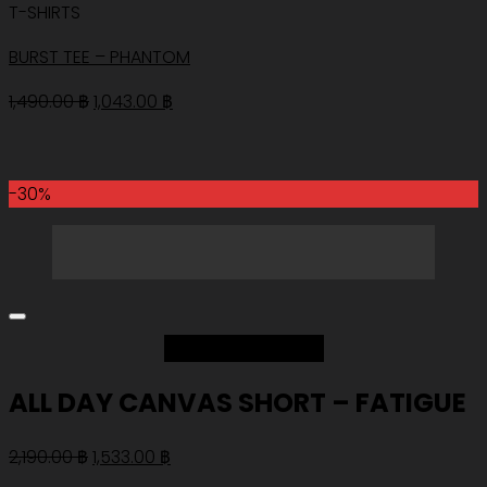
T-SHIRTS
BURST TEE – PHANTOM
Original
Current
1,490.00
฿
1,043.00
฿
price
price
was:
is:
1,490.00 ฿.
1,043.00 ฿.
-30%
Add to Wishlist
ALL DAY CANVAS SHORT – FATIGUE
Original
Current
2,190.00
฿
1,533.00
฿
price
price