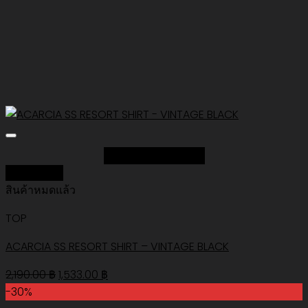
Add to Wishlist
Quick View
สินค้าหมดแล้ว
TOP
ACARCIA SS RESORT SHIRT – VINTAGE BLACK
Original
Current
2,190.00
฿
1,533.00
฿
price
price
-30%