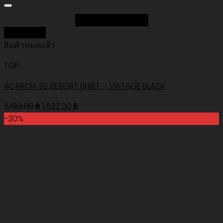
Add to Wishlist
Quick View
สินค้าหมดแล้ว
TOP
ACARCIA SS RESORT SHIRT – VINTAGE BLACK
Original
Current
2,190.00
฿
1,533.00
฿
price
price
-30%
was:
is:
2,190.00 ฿.
1,533.00 ฿.