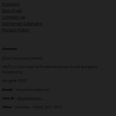
Payment
Size Chart
Contact us
Exchange & Returns
Privacy Policy
Contact
2CW Company Limited
146/3 Soi Soonvijai 14, Praditmanutham Road, Bangkapi,
Huaykwang
Bangkok 10310
Email :
info@chrewbkk.com
Line ID :
@tcssthailand
Time :
Monday - Friday
9.00 - 18.00