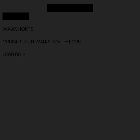
Add to Wishlist
Quick View
WALKSHORTS
CRUISER LINEN WALKSHORT – ECRU
1,990.00
฿