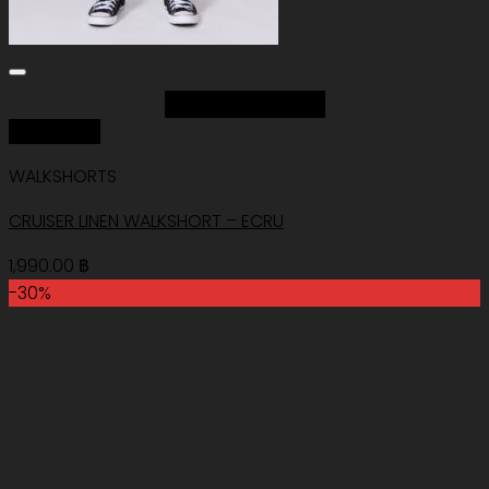
Add to Wishlist
Quick View
WALKSHORTS
CRUISER LINEN WALKSHORT – ECRU
1,990.00
฿
-30%