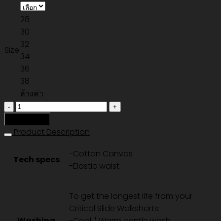
was:
is:
28
2,190.00 ฿.
1,533.00 ฿.
30
32
Size
34
36
38
ล้างค่า
จำนวน
ALL
หยิบใส่ตะกร้า
DAY
Product Description
CANVAS
-Cotton Canvas
SHORT
Tech specs
-Elastic waist
-
FATIGUE
ชิ้น
To get the longest life from your
Critical Slide Walkshorts:
Washing
-Cool / Warm gentle wash