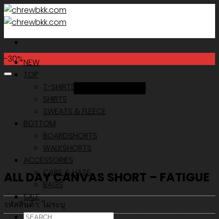
Skip
to
content
-30%
NEW
TOP
T-SHIRTS
Add to Wishlist
SHIRTS
SWEATS & FLEECE
BOTTOM
BOARDSHORTS
WALKSHORTS
ACCESSORIES
CAPS & HATS
ALL DAY CANVAS SHORT – FATIGUE
BAGS
SALE
รหัสสินค้า:
ไม่ระบุ
ค้นหา: