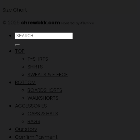
Size Chart
© 2026
chrewbkk.com
Powered by ดีไซน์เทพ
ค้นหา:
TOP
T-SHIRTS
SHIRTS
SWEATS & FLEECE
BOTTOM
BOARDSHORTS
WALKSHORTS
ACCESSORIES
CAPS & HATS
BAGS
Our story
Confirm Payment