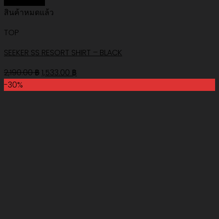
Quick View
สินค้าหมดแล้ว
TOP
SEEKER SS RESORT SHIRT – BLACK
Original
Current
2,190.00
฿
1,533.00
฿
price
price
-30%
was:
is:
2,190.00 ฿.
1,533.00 ฿.