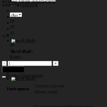
หมวดหมู่:
SAFARI
,
WALKSHORTS
Original
Current
2,190.00
฿
1,533.00
฿
price
price
was:
is:
28
2,190.00 ฿.
1,533.00 ฿.
30
32
Size
34
36
38
ตะกร้าสินค้า
ล้างค่า
ไม่มีสินค้าในตะกร้า
จำนวน
ALL
หยิบใส่ตะกร้า
DAY
Product Description
CANVAS
-Cotton Canvas
SHORT
Tech specs
-Elastic waist
-
FATIGUE
ชิ้น
To get the longest life from your